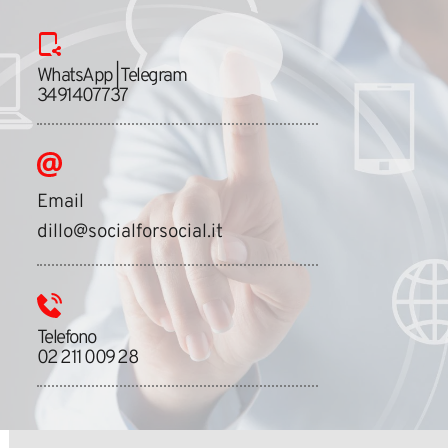
WhatsApp | Telegram
3491407737
Email 
dillo@
socialforsocial
.it
Telefono
02 211 009 28