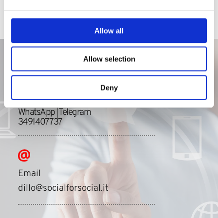
Allow all
STAY IN TOUCH
Allow selection
Deny
WhatsApp | Telegram
3491407737
Email 
dillo@
socialforsocial
.it