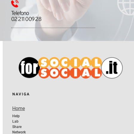
Telefono
02 211 009 28
NAVIGA 
Home
Help
Lab
Share 
Network 